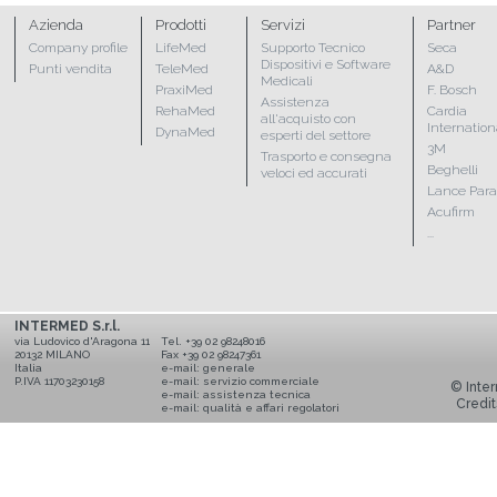
Azienda
Prodotti
Servizi
Partner
Company profile
LifeMed
Supporto Tecnico
Seca
Dispositivi e Software
Punti vendita
TeleMed
A&D
Medicali
PraxiMed
F. Bosch
Assistenza
RehaMed
Cardia
all'acquisto con
Internation
DynaMed
esperti del settore
3M
Trasporto e consegna
Beghelli
veloci ed accurati
Lance Par
Acufirm
...
INTERMED S.r.l.
via Ludovico d'Aragona 11
Tel. +39 02 98248016
20132 MILANO
Fax +39 02 98247361
Italia
e-mail:
generale
P.IVA 11703230158
e-mail:
servizio commerciale
© Inter
e-mail:
assistenza tecnica
Credit
e-mail:
qualità e affari regolatori