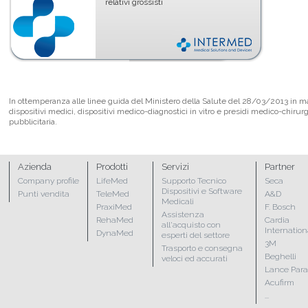
relativi grossisti
In ottemperanza alle linee guida del Ministero della Salute del 28/03/2013 in mate
dispositivi medici, dispositivi medico-diagnostici in vitro e presidi medico-chirur
pubblicitaria.
Azienda
Prodotti
Servizi
Partner
Company profile
LifeMed
Supporto Tecnico
Seca
Dispositivi e Software
Punti vendita
TeleMed
A&D
Medicali
PraxiMed
F. Bosch
Assistenza
RehaMed
Cardia
all'acquisto con
Internation
DynaMed
esperti del settore
3M
Trasporto e consegna
Beghelli
veloci ed accurati
Lance Par
Acufirm
...