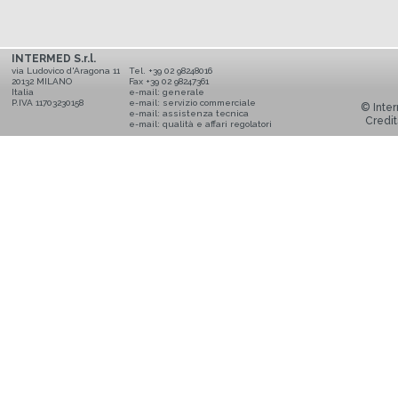
INTERMED S.r.l.
via Ludovico d'Aragona 11
Tel. +39 02 98248016
20132 MILANO
Fax +39 02 98247361
Italia
e-mail:
generale
P.IVA 11703230158
e-mail:
servizio commerciale
© Inter
e-mail:
assistenza tecnica
Credit
e-mail:
qualità e affari regolatori