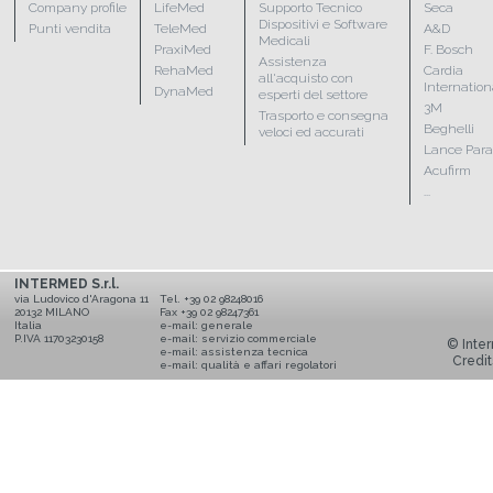
Company profile
LifeMed
Supporto Tecnico
Seca
Dispositivi e Software
Punti vendita
TeleMed
A&D
Medicali
PraxiMed
F. Bosch
Assistenza
RehaMed
Cardia
all'acquisto con
Internation
DynaMed
esperti del settore
3M
Trasporto e consegna
Beghelli
veloci ed accurati
Lance Par
Acufirm
...
INTERMED S.r.l.
via Ludovico d'Aragona 11
Tel. +39 02 98248016
20132 MILANO
Fax +39 02 98247361
Italia
e-mail:
generale
P.IVA 11703230158
e-mail:
servizio commerciale
© Inter
e-mail:
assistenza tecnica
Credit
e-mail:
qualità e affari regolatori