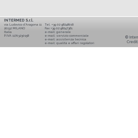
INTERMED S.r.l.
via Ludovico d'Aragona 11
Tel. +39 02 98248016
20132 MILANO
Fax +39 02 98247361
Italia
e-mail:
generale
P.IVA 11703230158
e-mail:
servizio commerciale
© Inter
e-mail:
assistenza tecnica
Credit
e-mail:
qualità e affari regolatori