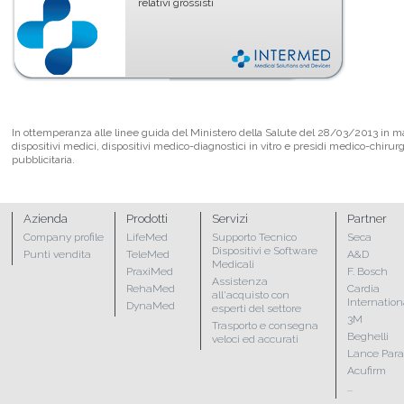
relativi grossisti
In ottemperanza alle linee guida del Ministero della Salute del 28/03/2013 in mate
dispositivi medici, dispositivi medico-diagnostici in vitro e presidi medico-chirur
pubblicitaria.
Azienda
Prodotti
Servizi
Partner
Company profile
LifeMed
Supporto Tecnico
Seca
Dispositivi e Software
Punti vendita
TeleMed
A&D
Medicali
PraxiMed
F. Bosch
Assistenza
RehaMed
Cardia
all'acquisto con
Internation
DynaMed
esperti del settore
3M
Trasporto e consegna
Beghelli
veloci ed accurati
Lance Par
Acufirm
...