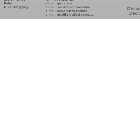
Italia
e-mail:
generale
P.IVA 11703230158
e-mail:
servizio commerciale
© Inter
e-mail:
assistenza tecnica
Credit
e-mail:
qualità e affari regolatori