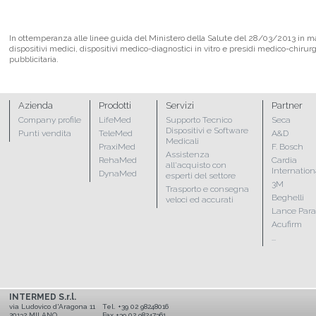
In ottemperanza alle linee guida del Ministero della Salute del 28/03/2013 in mate
dispositivi medici, dispositivi medico-diagnostici in vitro e presidi medico-chirur
pubblicitaria.
Azienda
Prodotti
Servizi
Partner
Company profile
LifeMed
Supporto Tecnico
Seca
Dispositivi e Software
Punti vendita
TeleMed
A&D
Medicali
PraxiMed
F. Bosch
Assistenza
RehaMed
Cardia
all'acquisto con
Internation
DynaMed
esperti del settore
3M
Trasporto e consegna
Beghelli
veloci ed accurati
Lance Par
Acufirm
...
INTERMED S.r.l.
via Ludovico d'Aragona 11
Tel. +39 02 98248016
20132 MILANO
Fax +39 02 98247361