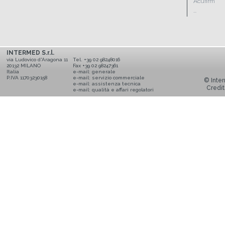
Acufirm
...
INTERMED S.r.l.
via Ludovico d'Aragona 11
Tel. +39 02 98248016
20132 MILANO
Fax +39 02 98247361
Italia
e-mail:
generale
P.IVA 11703230158
e-mail:
servizio commerciale
© Inter
e-mail:
assistenza tecnica
Credit
e-mail:
qualità e affari regolatori