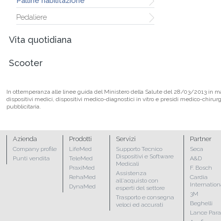
Palline riabilitazione
Pedaliere
Vita quotidiana
Scooter
In ottemperanza alle linee guida del Ministero della Salute del 28/03/2013 in mate
dispositivi medici, dispositivi medico-diagnostici in vitro e presidi medico-chirur
pubblicitaria.
Azienda
Prodotti
Servizi
Partner
Company profile
LifeMed
Supporto Tecnico
Seca
Dispositivi e Software
Punti vendita
TeleMed
A&D
Medicali
PraxiMed
F. Bosch
Assistenza
RehaMed
Cardia
all'acquisto con
Internation
DynaMed
esperti del settore
3M
Trasporto e consegna
Beghelli
veloci ed accurati
Lance Par