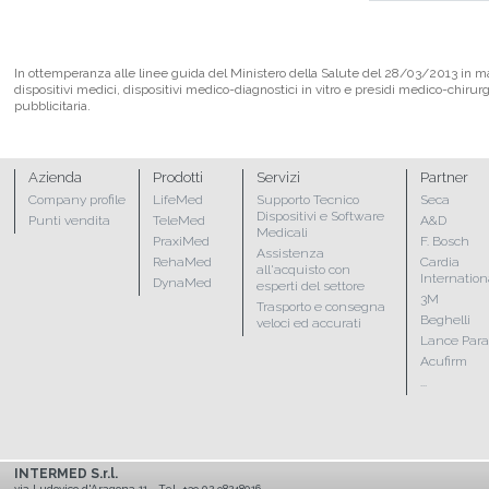
In ottemperanza alle linee guida del Ministero della Salute del 28/03/2013 in mate
dispositivi medici, dispositivi medico-diagnostici in vitro e presidi medico-chirur
pubblicitaria.
Azienda
Prodotti
Servizi
Partner
Company profile
LifeMed
Supporto Tecnico
Seca
Dispositivi e Software
Punti vendita
TeleMed
A&D
Medicali
PraxiMed
F. Bosch
Assistenza
RehaMed
Cardia
all'acquisto con
Internation
DynaMed
esperti del settore
3M
Trasporto e consegna
Beghelli
veloci ed accurati
Lance Par
Acufirm
...
INTERMED S.r.l.
via Ludovico d'Aragona 11
Tel. +39 02 98248016