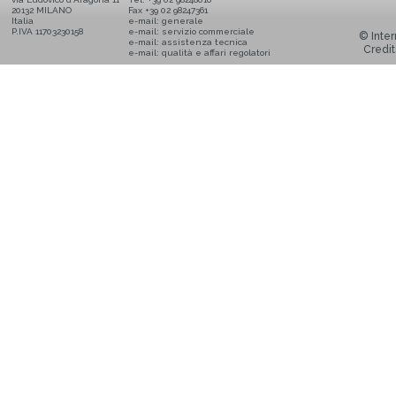
20132 MILANO
Fax +39 02 98247361
Italia
e-mail:
generale
P.IVA 11703230158
e-mail:
servizio commerciale
© Inter
e-mail:
assistenza tecnica
Credit
e-mail:
qualità e affari regolatori