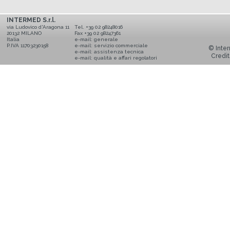
INTERMED S.r.l.
via Ludovico d'Aragona 11
Tel. +39 02 98248016
20132 MILANO
Fax +39 02 98247361
Italia
e-mail:
generale
P.IVA 11703230158
e-mail:
servizio commerciale
© Inter
e-mail:
assistenza tecnica
Credit
e-mail:
qualità e affari regolatori