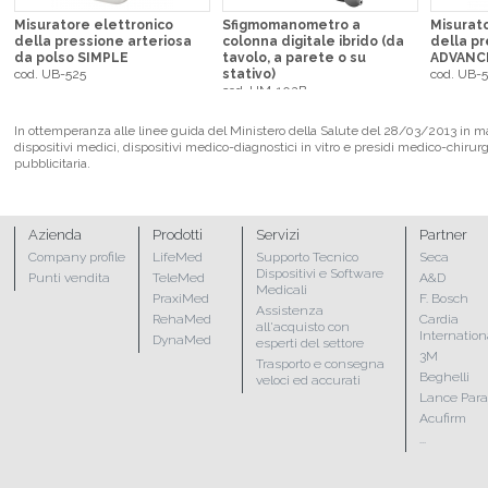
Misuratore elettronico
Sfigmomanometro a
Misurato
della pressione arteriosa
colonna digitale ibrido (da
della pr
da polso SIMPLE
tavolo, a parete o su
ADVANC
cod. UB-525
stativo)
cod. UB-5
cod. UM-102B
In ottemperanza alle linee guida del Ministero della Salute del 28/03/2013 in mate
dispositivi medici, dispositivi medico-diagnostici in vitro e presidi medico-chirur
pubblicitaria.
Azienda
Prodotti
Servizi
Partner
Company profile
LifeMed
Supporto Tecnico
Seca
Dispositivi e Software
Punti vendita
TeleMed
A&D
Medicali
PraxiMed
F. Bosch
Assistenza
RehaMed
Cardia
all'acquisto con
Internation
DynaMed
esperti del settore
3M
Trasporto e consegna
Beghelli
veloci ed accurati
Lance Par
Acufirm
...