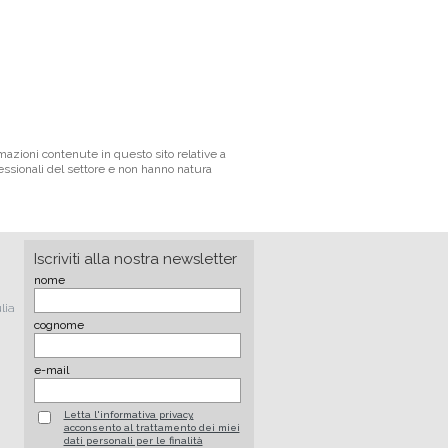
mazioni contenute in questo sito relative a
fessionali del settore e non hanno natura
Iscriviti alla nostra newsletter
nome
lia
cognome
e-mail
Letta l'informativa privacy,
acconsento al trattamento dei miei
dati personali per le finalità