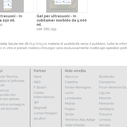
trasuoni - In
Gel per ultrasuoni - In
a 250 ml.
cubitainer morbido da 5.000
50
ml.
cod. GEL-153
ella Salute del 28/03/2013 in materia di pubblicità verso il pubblico, tutte le infor
ci in vitro e presidi medico-chirurgici sono esclusivamente rivolte agli operatori pro
zi
Partner
Rete vendita
rto Tecnico
Seca
Abruzzo
Basilicata
sitivi e Software
A&D
Calabria
Campania
ali
F. Bosch
Emilia-Romagna
Friuli-Venezia Giu
tenza
Cardia
Lazio
Liguria
cquisto con
International
Lombardia
Marche
i del settore
3M
Molise
Piemonte
orto e consegna
Beghelli
i ed accurati
Puglia
Sardegna
Lance Paragon
Sicilia
Toscana
Acufirm
Trentino-Alto Adige
Umbria
...
Valle d'Aosta
Veneto