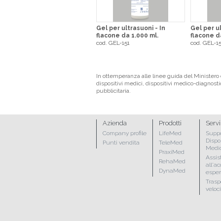
Gel per ultrasuoni - In
Gel per ul
flacone da 1.000 ml.
flacone d
cod. GEL-151
cod. GEL-1
In ottemperanza alle linee guida del Ministero d
dispositivi medici, dispositivi medico-diagnosti
pubblicitaria.
Azienda
Prodotti
Servi
Company profile
LifeMed
Suppo
Dispo
Punti vendita
TeleMed
Medic
PraxiMed
Assis
RehaMed
all'a
DynaMed
espert
Trasp
veloc