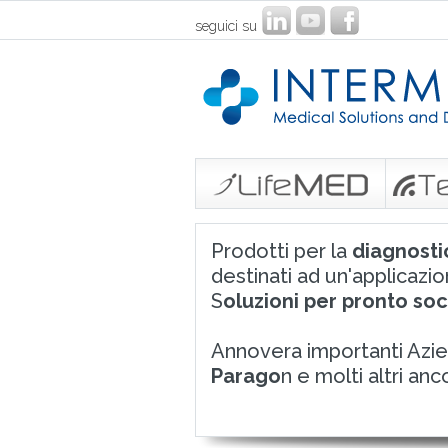
seguici su
Prodotti per la
diagnosti
destinati ad un'applicazi
S
oluzioni per pronto so
Annovera importanti Azie
Parago
n e molti altri an