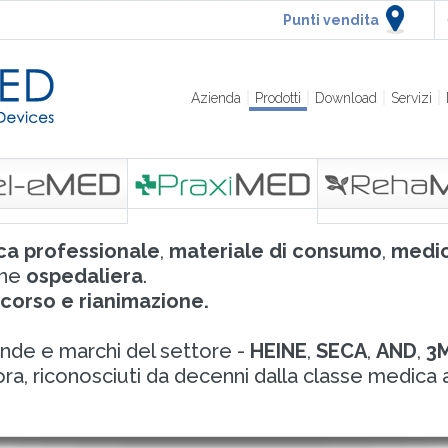
Punti vendita
Azienda
Prodotti
Download
Servizi
ca professionale
,
materiale di consumo
,
medic
one
ospedaliera
.
ccorso e rianimazione.
nde e marchi del settore -
HEINE
,
SECA
,
AND
,
3
cora, riconosciuti da decenni dalla classe medica a