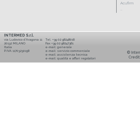
Acufirm
...
INTERMED S.r.l.
via Ludovico d'Aragona 11
Tel. +39 02 98248016
20132 MILANO
Fax +39 02 98247361
Italia
e-mail:
generale
P.IVA 11703230158
e-mail:
servizio commerciale
© Inter
e-mail:
assistenza tecnica
Credit
e-mail:
qualità e affari regolatori