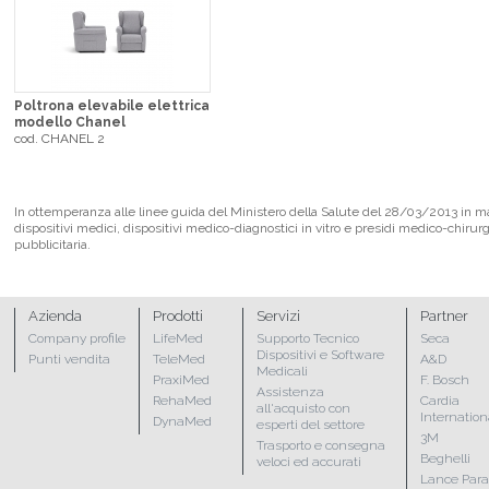
Poltrona elevabile elettrica
modello Chanel
cod. CHANEL 2
In ottemperanza alle linee guida del Ministero della Salute del 28/03/2013 in mate
dispositivi medici, dispositivi medico-diagnostici in vitro e presidi medico-chirur
pubblicitaria.
Azienda
Prodotti
Servizi
Partner
Company profile
LifeMed
Supporto Tecnico
Seca
Dispositivi e Software
Punti vendita
TeleMed
A&D
Medicali
PraxiMed
F. Bosch
Assistenza
RehaMed
Cardia
all'acquisto con
Internation
DynaMed
esperti del settore
3M
Trasporto e consegna
Beghelli
veloci ed accurati
Lance Par