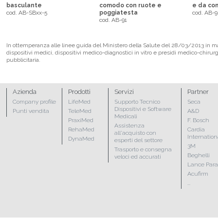
basculante
comodo con ruote e
e da com
cod. AB-SBxx-5
poggiatesta
cod. AB-9
cod. AB-91
In ottemperanza alle linee guida del Ministero della Salute del 28/03/2013 in mate
dispositivi medici, dispositivi medico-diagnostici in vitro e presidi medico-chirur
pubblicitaria.
Azienda
Prodotti
Servizi
Partner
Company profile
LifeMed
Supporto Tecnico
Seca
Dispositivi e Software
Punti vendita
TeleMed
A&D
Medicali
PraxiMed
F. Bosch
Assistenza
RehaMed
Cardia
all'acquisto con
Internation
DynaMed
esperti del settore
3M
Trasporto e consegna
Beghelli
veloci ed accurati
Lance Par
Acufirm
...