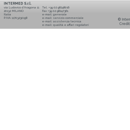
INTERMED S.r.l.
via Ludovico d'Aragona 11
Tel. +39 02 98248016
20132 MILANO
Fax +39 02 98247361
Italia
e-mail:
generale
P.IVA 11703230158
e-mail:
servizio commerciale
© Inter
e-mail:
assistenza tecnica
Credit
e-mail:
qualità e affari regolatori