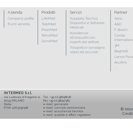
Azienda
Prodotti
Servizi
Partner
Company profile
LifeMed
Supporto Tecnico
Seca
Dispositivi e Software
Punti vendita
TeleMed
A&D
Medicali
PraxiMed
F. Bosch
Assistenza
RehaMed
Cardia
all'acquisto con
Internation
DynaMed
esperti del settore
3M
Trasporto e consegna
Beghelli
veloci ed accurati
Lance Par
Acufirm
...
INTERMED S.r.l.
via Ludovico d'Aragona 11
Tel. +39 02 98248016
20132 MILANO
Fax +39 02 98247361
Italia
e-mail:
generale
P.IVA 11703230158
e-mail:
servizio commerciale
© Inter
e-mail:
assistenza tecnica
Credit
e-mail:
qualità e affari regolatori