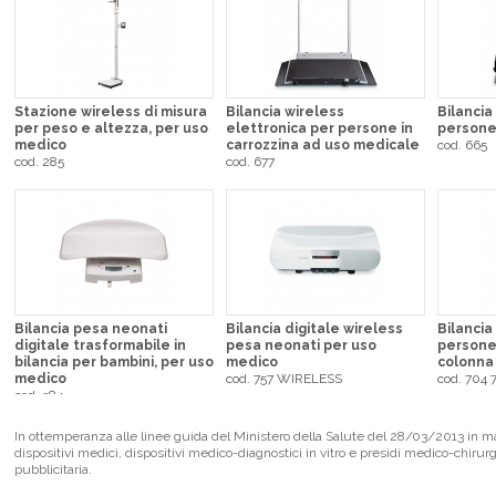
Stazione wireless di misura
Bilancia wireless
Bilancia
per peso e altezza, per uso
elettronica per persone in
persone
medico
carrozzina ad uso medicale
cod. 665
cod. 285
cod. 677
Bilancia pesa neonati
Bilancia digitale wireless
Bilancia
digitale trasformabile in
pesa neonati per uso
persone
bilancia per bambini, per uso
medico
colonna
medico
cod. 757 WIRELESS
cod. 704 
cod. 384
In ottemperanza alle linee guida del Ministero della Salute del 28/03/2013 in mate
dispositivi medici, dispositivi medico-diagnostici in vitro e presidi medico-chirur
pubblicitaria.